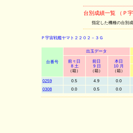
台別成績一覧 （Ｐ
指定した機種の台別成績を
Ｐ宇宙戦艦ヤマト２２０２－３Ｇ
出玉データ
前々日
前日
本日
台番号
8 土
9 日
10 月
（箱）
（箱）
（箱）
0259
0.5
4.9
0.0
0308
0.0
0.5
0.0