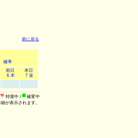
前に戻る
確率
前日
本日
6 木
7 金
特賞中 /
確変中
詳細が表示されます。