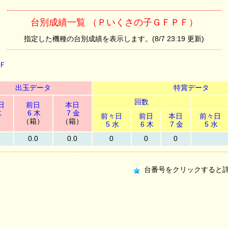
台別成績一覧 （Ｐいくさの子ＧＦＰＦ）
指定した機種の台別成績を表示します。(8/7 23:19 更新)
Ｆ
出玉データ
特賞データ
回数
日
前日
本日
水
6 木
7 金
前々日
前日
本日
前々日
）
（箱）
（箱）
5 水
6 木
7 金
5 水
0.0
0.0
0
0
0
台番号をクリックすると