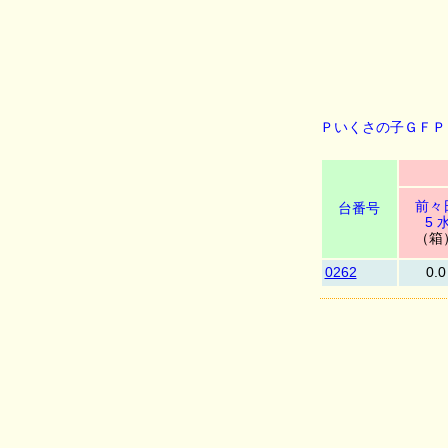
Ｐいくさの子ＧＦＰ
前々
台番号
5 
（箱
0262
0.0