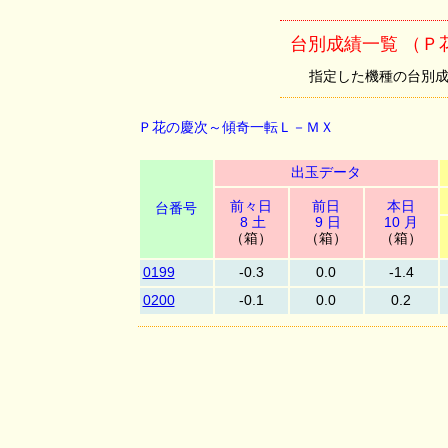
台別成績一覧 （Ｐ
指定した機種の台別成績を
Ｐ花の慶次～傾奇一転Ｌ－ＭＸ
出玉データ
前々日
前日
本日
台番号
8 土
9 日
10 月
（箱）
（箱）
（箱）
0199
-0.3
0.0
-1.4
0200
-0.1
0.0
0.2