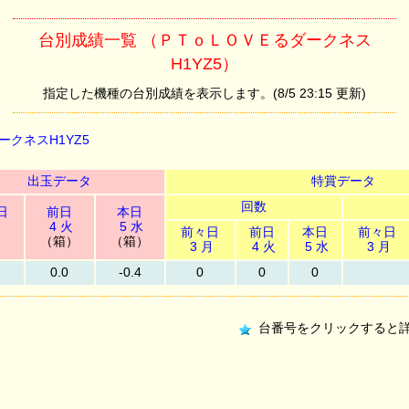
台別成績一覧 （ＰＴｏＬＯＶＥるダークネス
H1YZ5）
指定した機種の台別成績を表示します。(8/5 23:15 更新)
クネスH1YZ5
出玉データ
特賞データ
回数
日
前日
本日
月
4 火
5 水
前々日
前日
本日
前々日
）
（箱）
（箱）
3 月
4 火
5 水
3 月
0.0
-0.4
0
0
0
台番号をクリックすると