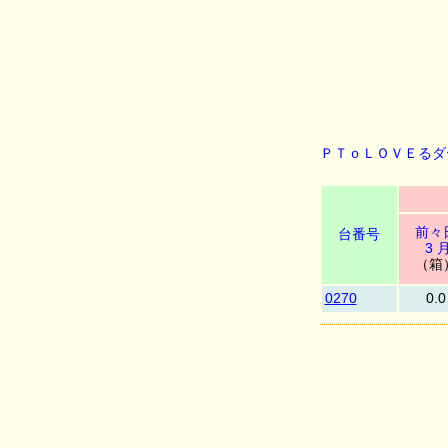
ＰＴｏＬＯＶＥるダー
前々
台番号
3 
（箱
0270
0.0