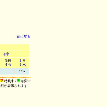
前に戻る
確率
前日
本日
4 火
5 水
1/32
特賞中 /
確変中
詳細が表示されます。