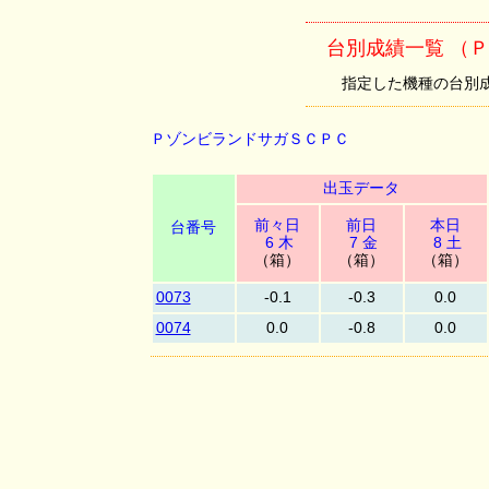
台別成績一覧 （
指定した機種の台別成績を
ＰゾンビランドサガＳＣＰＣ
出玉データ
前々日
前日
本日
台番号
6 木
7 金
8 土
（箱）
（箱）
（箱）
0073
-0.1
-0.3
0.0
0074
0.0
-0.8
0.0